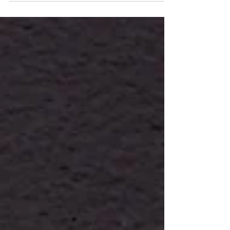
Eileen Gray. En plus de sa beauté épurée, l'histoire
de la villa est pleine de drame.