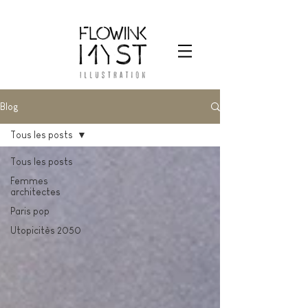
Blog
Tous les posts
Tous les posts
Femmes
architectes
Paris pop
Utopicitès 2050