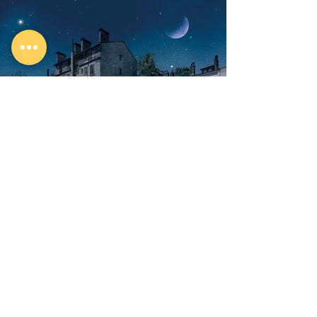
Le cirque du KB
2025 | ILLUSTRATION DIGITALE |
SÉRIE UTOPICITÉS 2050
Les espaces non-occupés, ainsi que tout