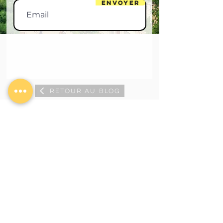
Envoyer
RETOUR AU BLOG
Mes illustrations ne sont pas libres de
droits.
Merci de
me contacter
pour toute
utilisation.
© 2026 Flowink Myst Illustration |
Myrto Stathatou