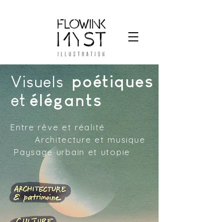
poétiques
Visuels
élégants
et
Entre rêve et réalité
Architecture et musique
Paysage urbain et utopie